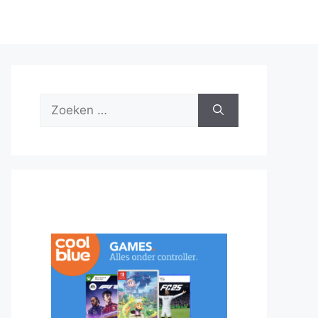
Zoek
naar: