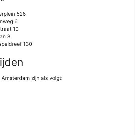
erplein 526
rnweg 6
raat 10
an 8
speldreef 130
ijden
 Amsterdam zijn als volgt: