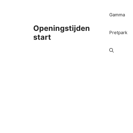
Ga
naar
Gamma
de
inhoud
Openingstijden
Pretpark
start