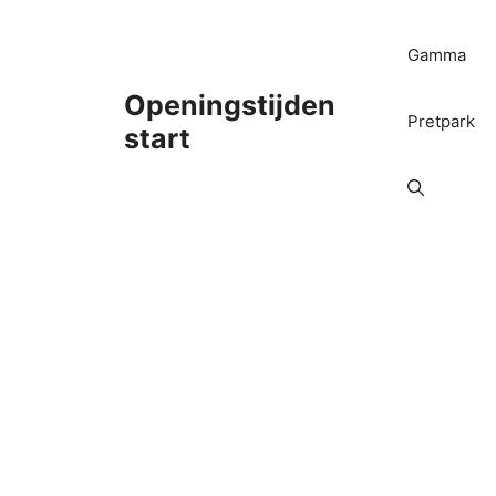
Ga
naar
Gamma
de
inhoud
Openingstijden
Pretpark
start