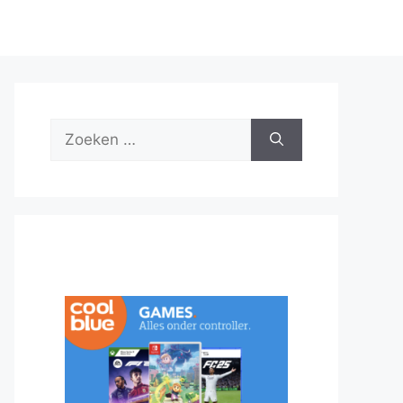
Zoek
naar: