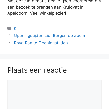
Met deze informatie ben je goed voorbereid om
een bezoek te brengen aan Kruidvat in
Apeldoorn. Veel winkelplezier!
Categorieën
k
Openingstijden Lidl Bergen op Zoom
Rova Raalte Openingstijden
Plaats een reactie
Reactie