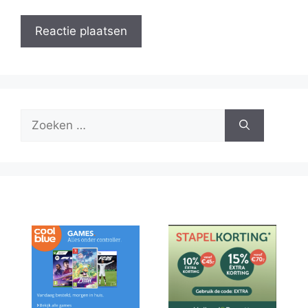
Zoek
naar: