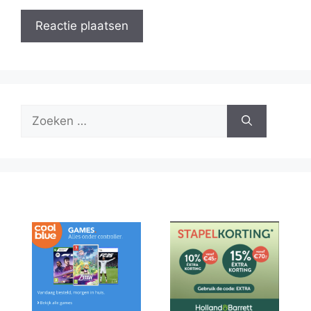
Zoek
naar: