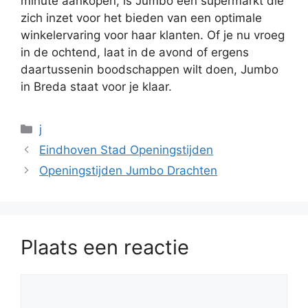
minute aankopen, is Jumbo een supermarkt die
zich inzet voor het bieden van een optimale
winkelervaring voor haar klanten. Of je nu vroeg
in de ochtend, laat in de avond of ergens
daartussenin boodschappen wilt doen, Jumbo
in Breda staat voor je klaar.
Categorieën
j
Eindhoven Stad Openingstijden
Openingstijden Jumbo Drachten
Plaats een reactie
Reactie