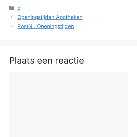
Categorieën
d
Openingstijden Apotheken
PostNL Openingstijden
Plaats een reactie
Reactie