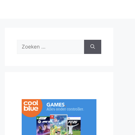
Zoek
naar: