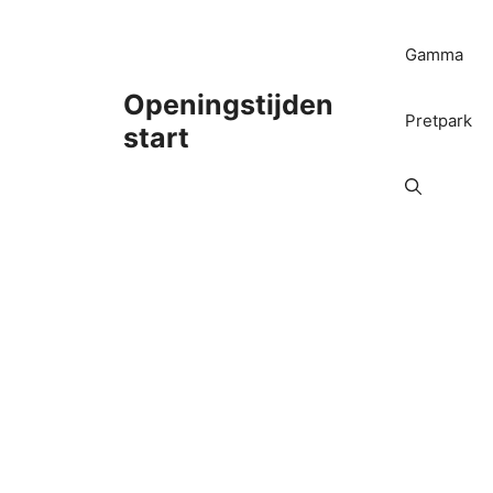
Ga
naar
Gamma
de
inhoud
Openingstijden
Pretpark
start