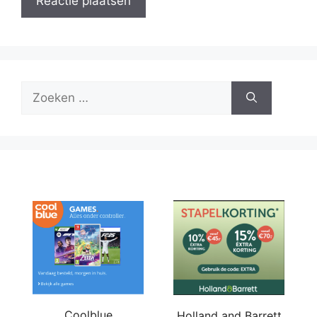
Zoek
naar:
Coolblue
Holland and Barrett