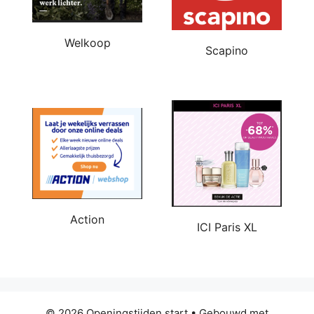
Welkoop
Scapino
Action
ICI Paris XL
© 2026 Openingstijden start
• Gebouwd met