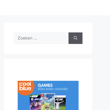
Zoek
naar: