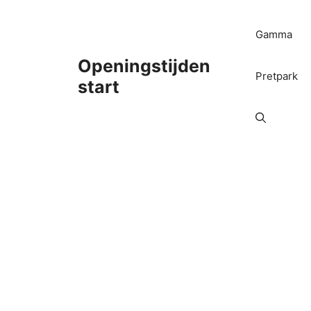
Ga
naar
Gamma
de
inhoud
Openingstijden
Pretpark
start