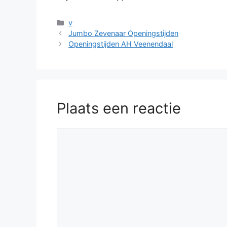
Categorieën
v
Jumbo Zevenaar Openingstijden
Openingstijden AH Veenendaal
Plaats een reactie
Reactie