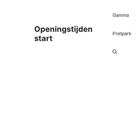
Ga
naar
Gamma
de
inhoud
Openingstijden
Pretpark
start