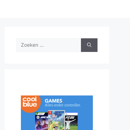
Zoek
naar: