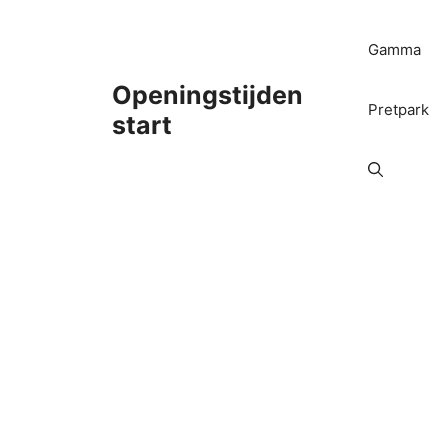
Ga
naar
Gamma
de
inhoud
Openingstijden
Pretpark
start