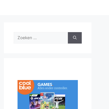
Zoek
naar: