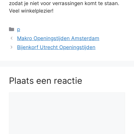
zodat je niet voor verrassingen komt te staan.
Veel winkelplezier!
Categorieën
p
Makro Openingstijden Amsterdam
Bijenkorf Utrecht Openingstijden
Plaats een reactie
Reactie