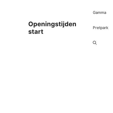
Ga
naar
Gamma
de
inhoud
Openingstijden
Pretpark
start