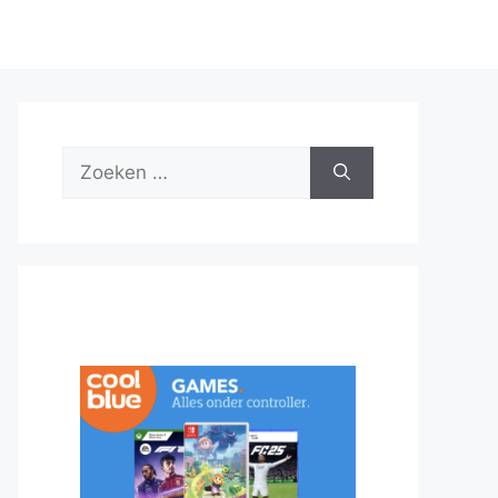
Zoek
naar: