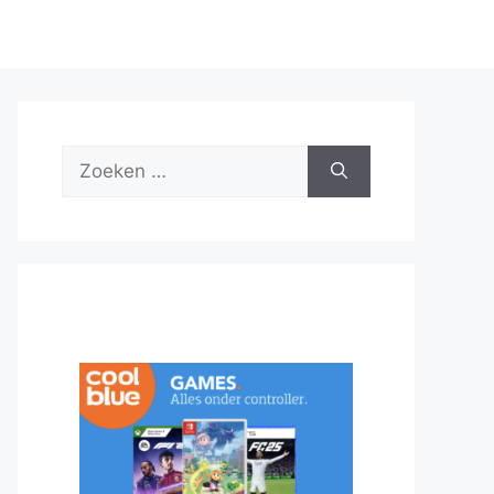
Zoek
naar: