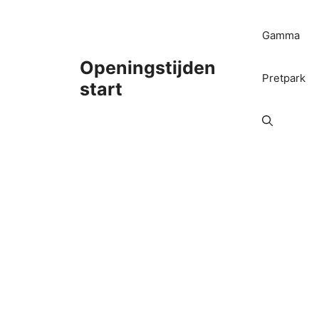
Ga
naar
Gamma
de
inhoud
Openingstijden
Pretpark
start