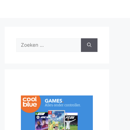
Zoek
naar: