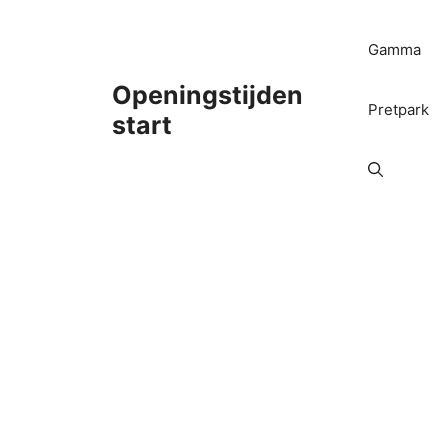
Ga
naar
Gamma
de
inhoud
Openingstijden
Pretpark
start