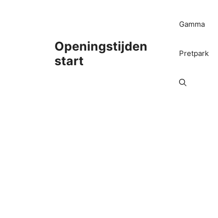
Ga
naar
Gamma
de
inhoud
Openingstijden
Pretpark
start