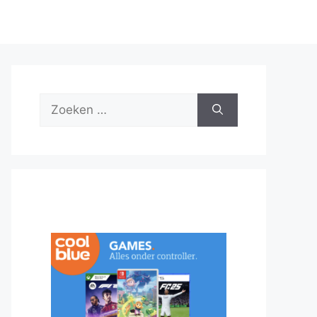
Zoek
naar: