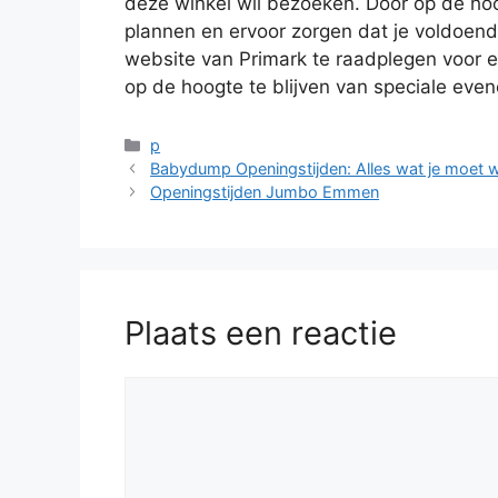
deze winkel wil bezoeken. Door op de hoo
plannen en ervoor zorgen dat je voldoend
website van Primark te raadplegen voor e
op de hoogte te blijven van speciale eve
Categorieën
p
Babydump Openingstijden: Alles wat je moet 
Openingstijden Jumbo Emmen
Plaats een reactie
Reactie