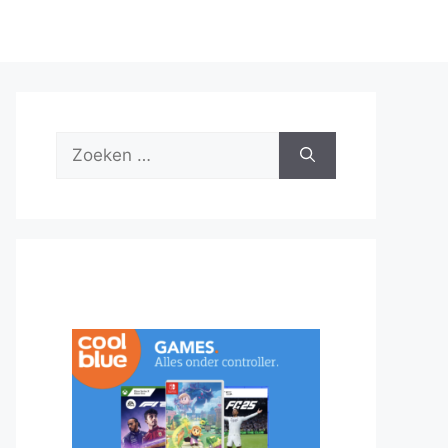
Zoek
naar: