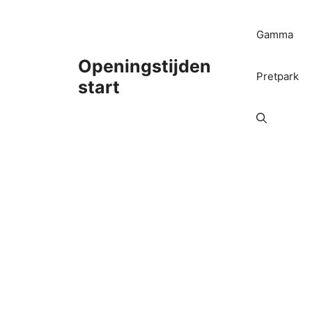
Ga
naar
Gamma
de
inhoud
Openingstijden
Pretpark
start