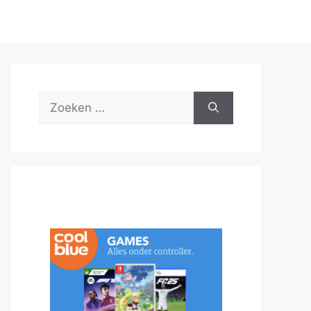
Zoek
naar: