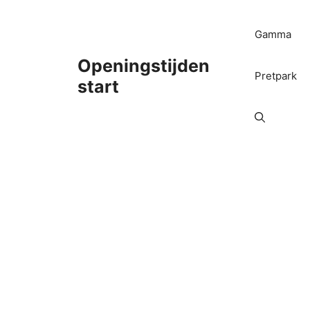
Ga
naar
Gamma
de
inhoud
Openingstijden
Pretpark
start