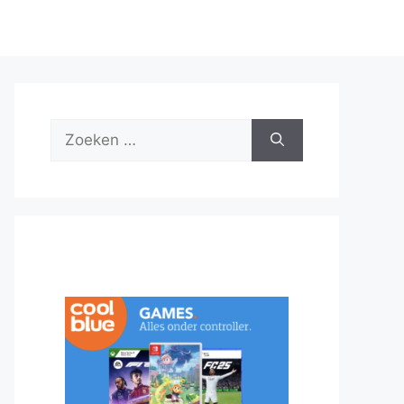
Zoek
naar: