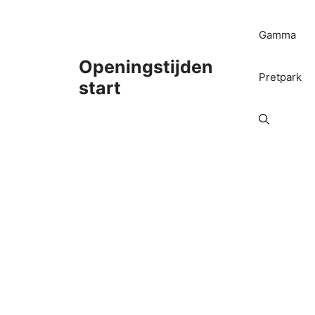
Ga
naar
Gamma
de
inhoud
Openingstijden
Pretpark
start