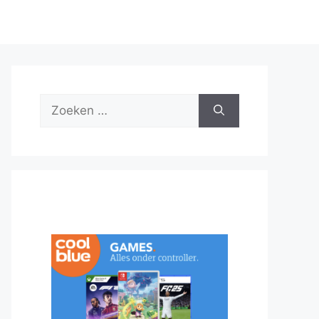
Zoek
naar: