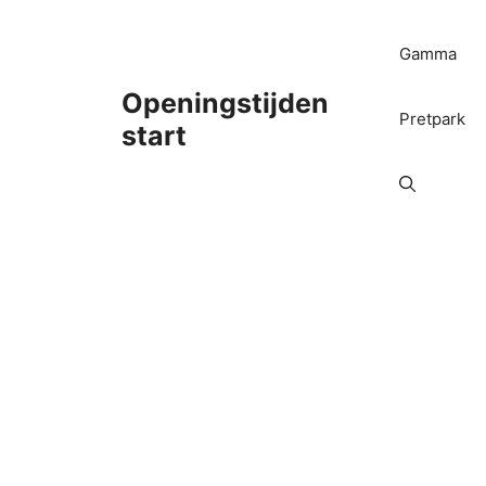
Ga
naar
Gamma
de
inhoud
Openingstijden
Pretpark
start