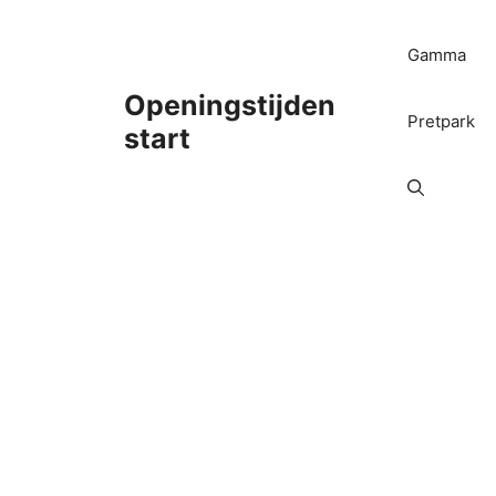
Ga
naar
Gamma
de
inhoud
Openingstijden
Pretpark
start