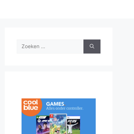
Zoek
naar: