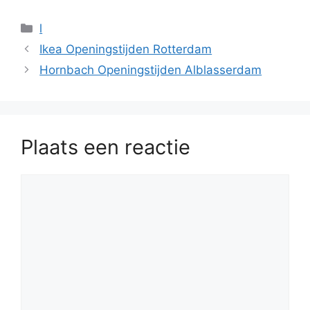
Categorieën
l
Ikea Openingstijden Rotterdam
Hornbach Openingstijden Alblasserdam
Plaats een reactie
Reactie