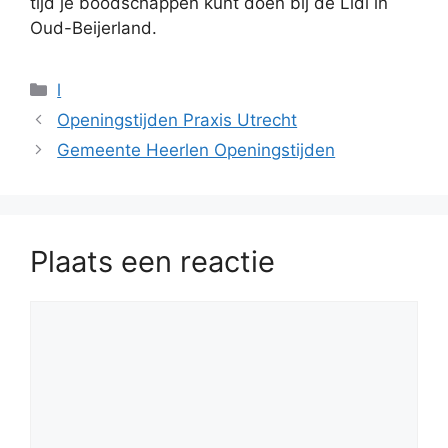
tijd je boodschappen kunt doen bij de Lidl in
Oud-Beijerland.
Categorieën
l
Openingstijden Praxis Utrecht
Gemeente Heerlen Openingstijden
Plaats een reactie
Reactie