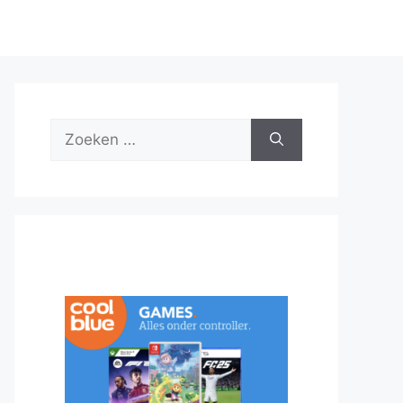
Zoek
naar: