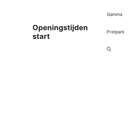
Ga
naar
Gamma
de
inhoud
Openingstijden
Pretpark
start