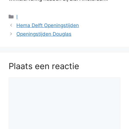
Categorieën
l
Hema Delft Openingstijden
Openingstijden Douglas
Plaats een reactie
Reactie