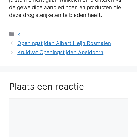
de geweldige aanbiedingen en producten die
deze drogisterijketen te bieden heeft.
Categorieën
k
Openingstijden Albert Heijn Rosmalen
Kruidvat Openingstijden Apeldoorn
Plaats een reactie
Reactie