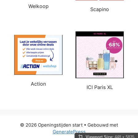
Welkoop
Scapino
Action
ICI Paris XL
© 2026 Openingstijden start
• Gebouwd met
GeneratePress
Viewport Size:
448 x 5835