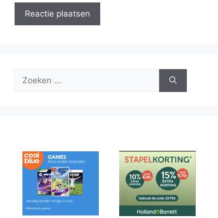
Zoek
naar: