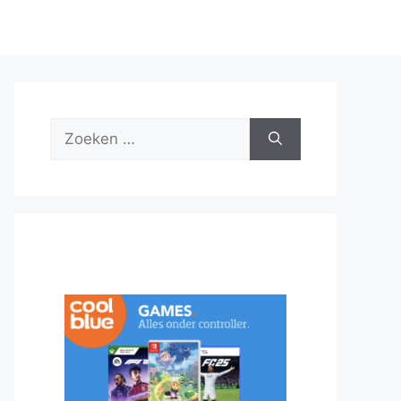
Zoek
naar: