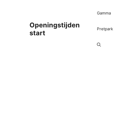
Ga
naar
Gamma
de
inhoud
Openingstijden
Pretpark
start