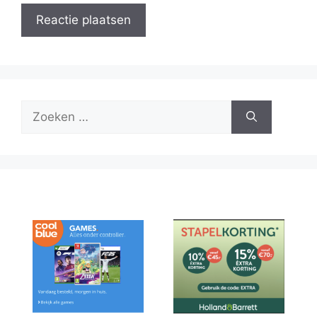
Zoek
naar: