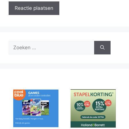
Zoek
naar: