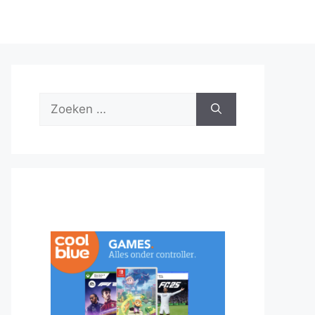
Zoek
naar: