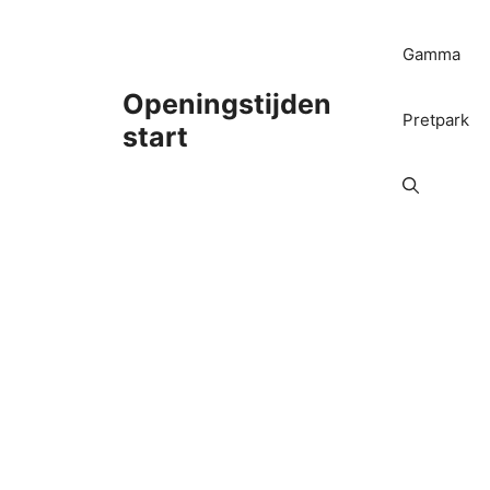
Ga
naar
Gamma
de
inhoud
Openingstijden
Pretpark
start