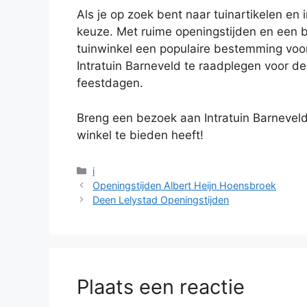
Als je op zoek bent naar tuinartikelen en i
keuze. Met ruime openingstijden en een 
tuinwinkel een populaire bestemming voor
Intratuin Barneveld te raadplegen voor de
feestdagen.
Breng een bezoek aan Intratuin Barneveld 
winkel te bieden heeft!
Categorieën
i
Openingstijden Albert Heijn Hoensbroek
Deen Lelystad Openingstijden
Plaats een reactie