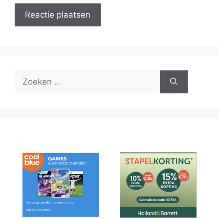
Zoek
naar: