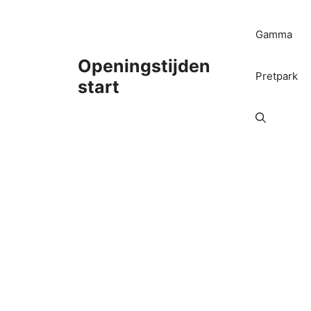
Ga
naar
Gamma
de
inhoud
Openingstijden
Pretpark
start