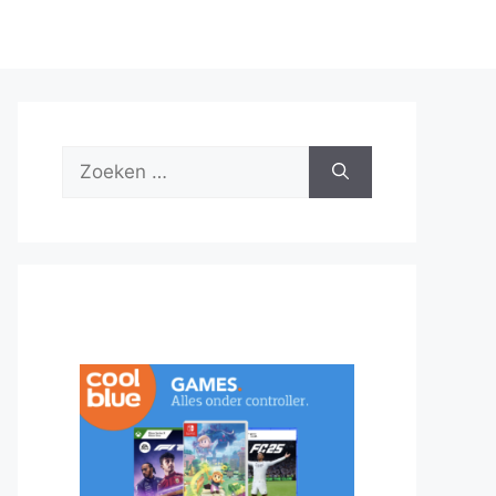
Zoek
naar: