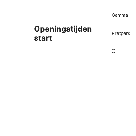
Ga
naar
Gamma
de
inhoud
Openingstijden
Pretpark
start