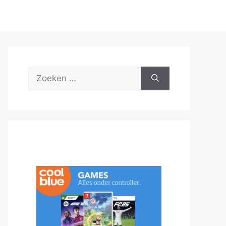
Zoek
naar: