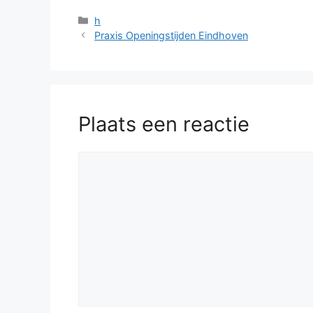
Categorieën
h
Praxis Openingstijden Eindhoven
Plaats een reactie
Reactie