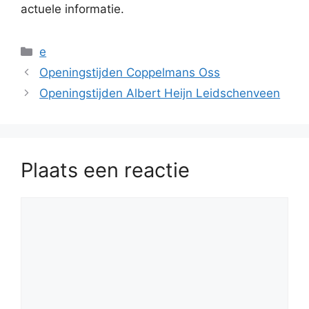
actuele informatie.
Categorieën
e
Openingstijden Coppelmans Oss
Openingstijden Albert Heijn Leidschenveen
Plaats een reactie
Reactie