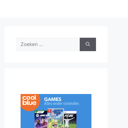
Zoek
naar: