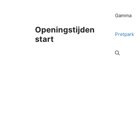
Ga
naar
Gamma
de
inhoud
Openingstijden
Pretpark
start