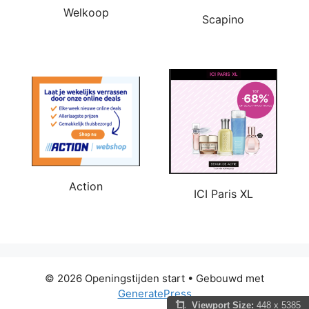
Welkoop
Scapino
Action
ICI Paris XL
© 2026 Openingstijden start
• Gebouwd met
GeneratePress
Viewport Size:
448 x 5385