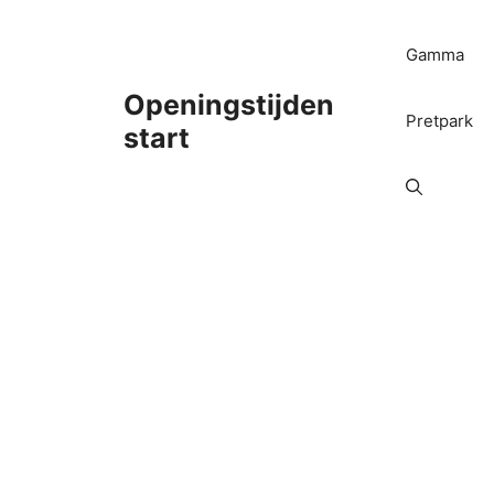
Ga
naar
Gamma
de
inhoud
Openingstijden
Pretpark
start