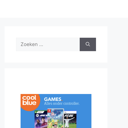
Zoek
naar: