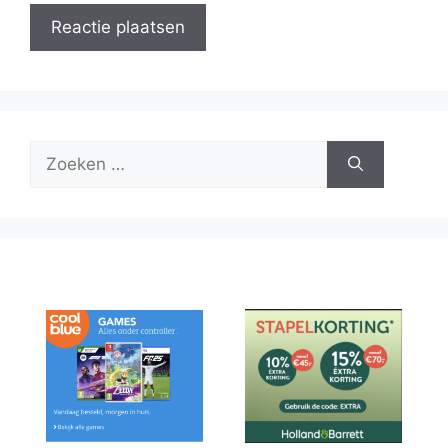
Zoek
naar: