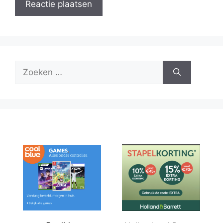
Zoek
naar: