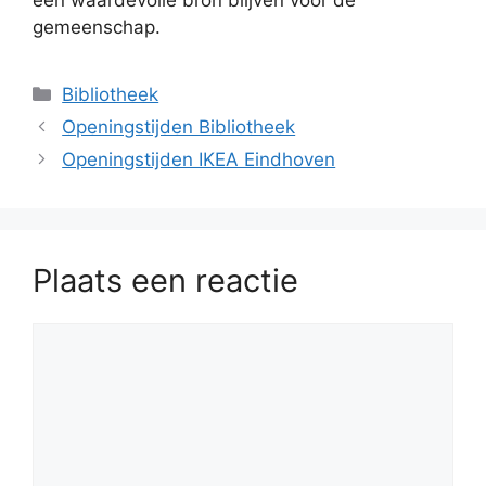
een waardevolle bron blijven voor de
gemeenschap.
Categorieën
Bibliotheek
Openingstijden Bibliotheek
Openingstijden IKEA Eindhoven
Plaats een reactie
Reactie