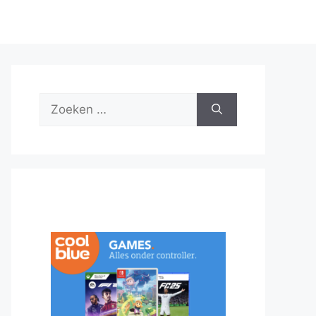
Zoek
naar: