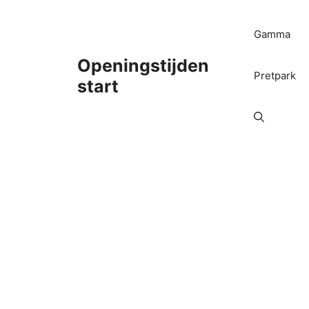
Ga
naar
Gamma
de
inhoud
Openingstijden
Pretpark
start