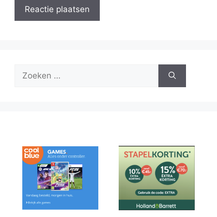
Zoek
naar: