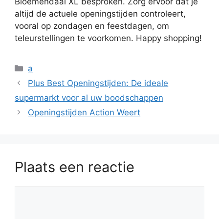
Bloemendaal XL besproken. Zorg ervoor dat je
altijd de actuele openingstijden controleert,
vooral op zondagen en feestdagen, om
teleurstellingen te voorkomen. Happy shopping!
Categorieën
a
Plus Best Openingstijden: De ideale
supermarkt voor al uw boodschappen
Openingstijden Action Weert
Plaats een reactie
Reactie