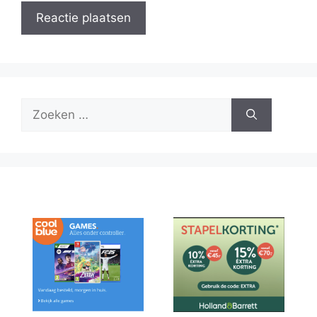
Zoek
naar: