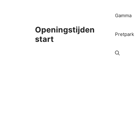
Ga
naar
Gamma
de
inhoud
Openingstijden
Pretpark
start