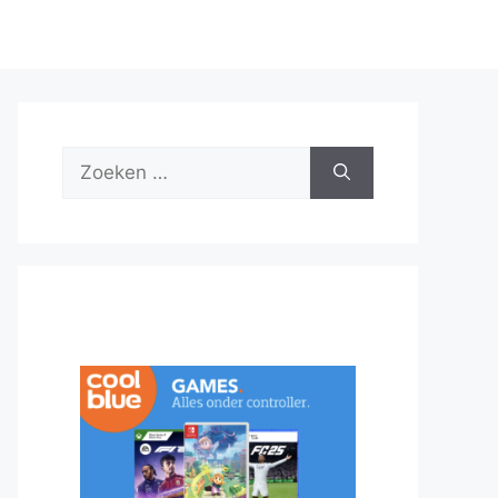
Zoek
naar: