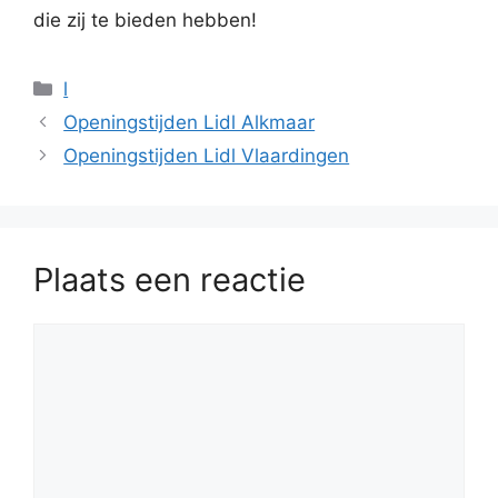
die zij te bieden hebben!
Categorieën
l
Openingstijden Lidl Alkmaar
Openingstijden Lidl Vlaardingen
Plaats een reactie
Reactie