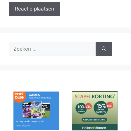
Zoek
naar: