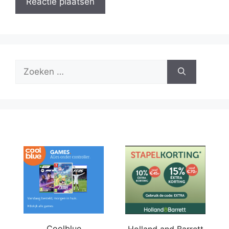
Zoek
naar:
Coolblue
Holland and Barrett