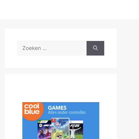
Zoek
naar: