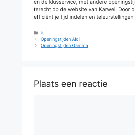
en de klusservice, met andere openingstijd
terecht op de website van Karwei. Door op
efficiënt je tijd indelen en teleurstelling
Categorieën
k
Openingstijden Aldi
Openingstijden Gamma
Plaats een reactie
Reactie