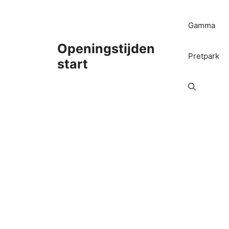
Ga
naar
Gamma
de
inhoud
Openingstijden
Pretpark
start