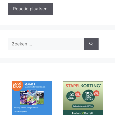
Zoek
naar: